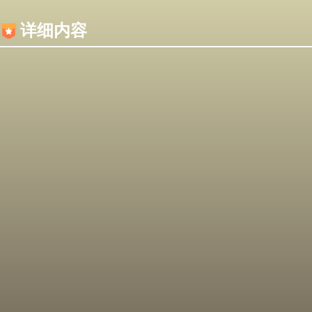
内容加载失败，可能是你的浏览器屏蔽了JS脚本！
详细内容