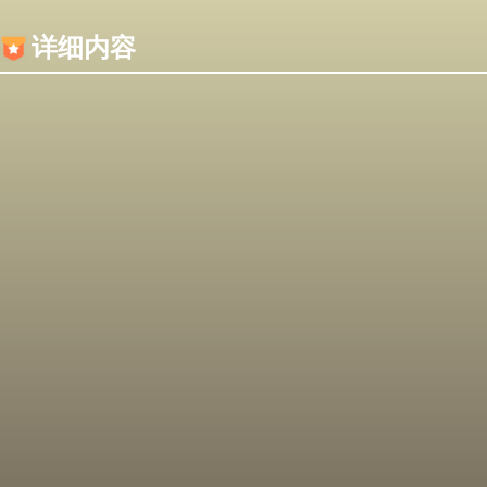
内容加载失败，可能是你的浏览器屏蔽了JS脚本！
详细内容