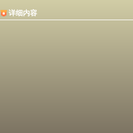
内容加载失败，可能是你的浏览器屏蔽了JS脚本！
详细内容