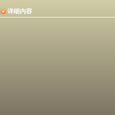
内容加载失败，可能是你的浏览器屏蔽了JS脚本！
详细内容