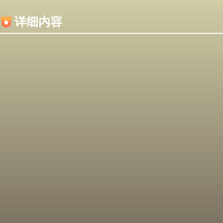
内容加载失败，可能是你的浏览器屏蔽了JS脚本！
详细内容