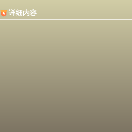
内容加载失败，可能是你的浏览器屏蔽了JS脚本！
详细内容