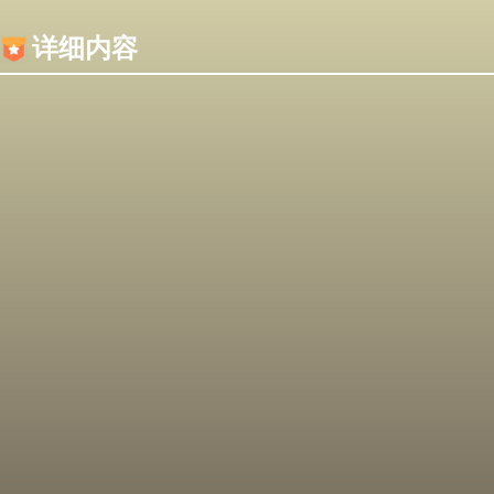
内容加载失败，可能是你的浏览器屏蔽了JS脚本！
详细内容