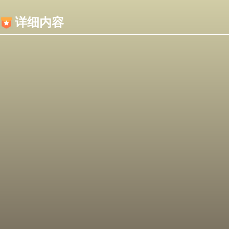
内容加载失败，可能是你的浏览器屏蔽了JS脚本！
详细内容