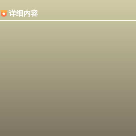
内容加载失败，可能是你的浏览器屏蔽了JS脚本！
详细内容