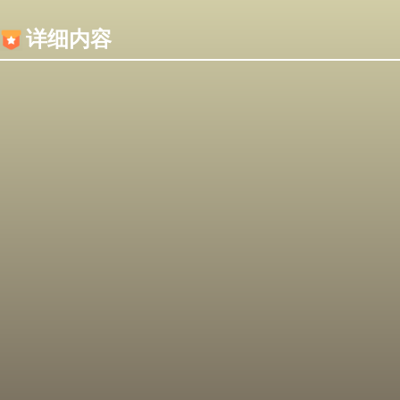
内容加载失败，可能是你的浏览器屏蔽了JS脚本！
详细内容