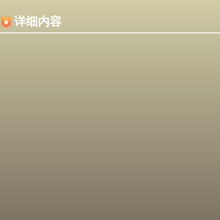
内容加载失败，可能是你的浏览器屏蔽了JS脚本！
详细内容