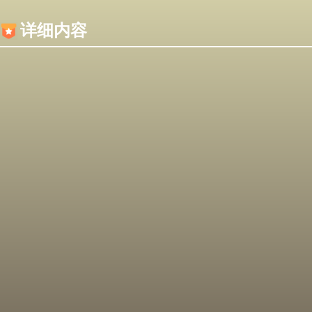
内容加载失败，可能是你的浏览器屏蔽了JS脚本！
详细内容