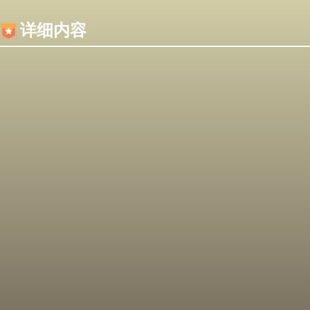
内容加载失败，可能是你的浏览器屏蔽了JS脚本！
详细内容