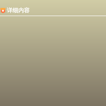
内容加载失败，可能是你的浏览器屏蔽了JS脚本！
详细内容