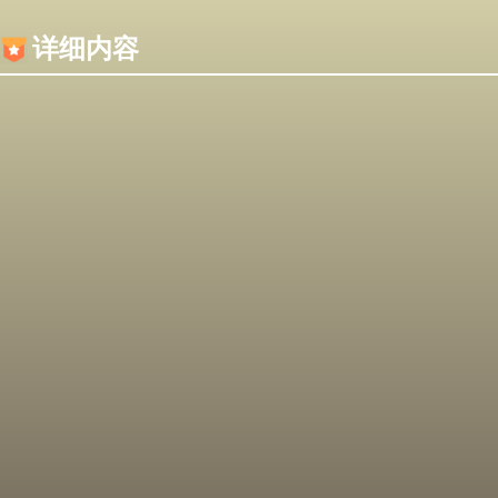
内容加载失败，可能是你的浏览器屏蔽了JS脚本！
详细内容