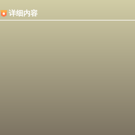
内容加载失败，可能是你的浏览器屏蔽了JS脚本！
详细内容