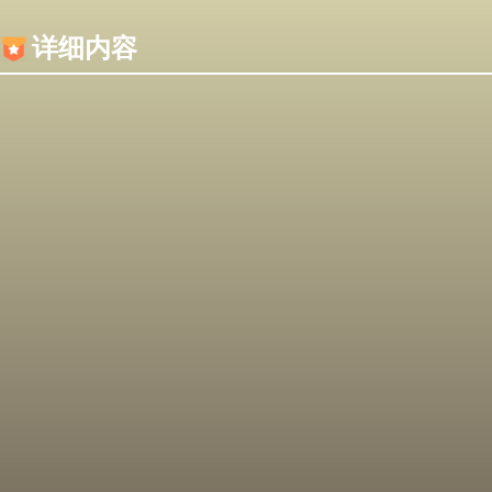
内容加载失败，可能是你的浏览器屏蔽了JS脚本！
详细内容