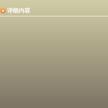
内容加载失败，可能是你的浏览器屏蔽了JS脚本！
详细内容