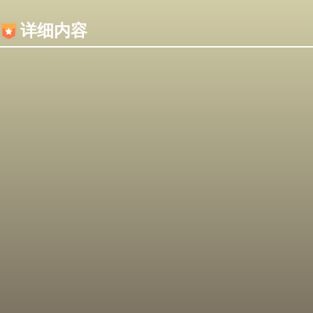
内容加载失败，可能是你的浏览器屏蔽了JS脚本！
详细内容