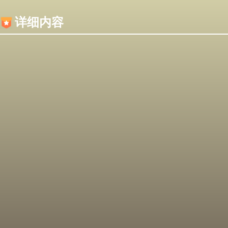
内容加载失败，可能是你的浏览器屏蔽了JS脚本！
详细内容