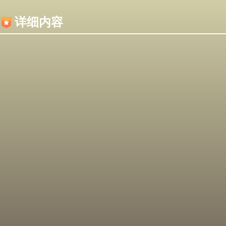
内容加载失败，可能是你的浏览器屏蔽了JS脚本！
详细内容