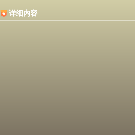
内容加载失败，可能是你的浏览器屏蔽了JS脚本！
详细内容