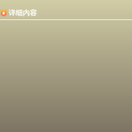
内容加载失败，可能是你的浏览器屏蔽了JS脚本！
详细内容