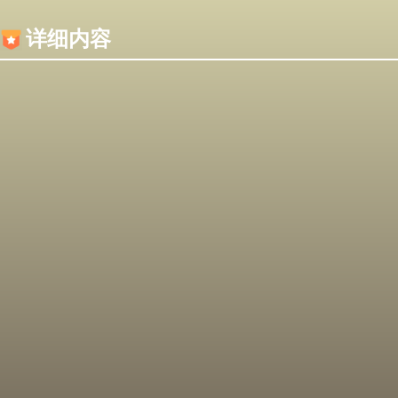
内容加载失败，可能是你的浏览器屏蔽了JS脚本！
详细内容