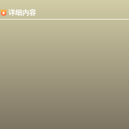
内容加载失败，可能是你的浏览器屏蔽了JS脚本！
详细内容