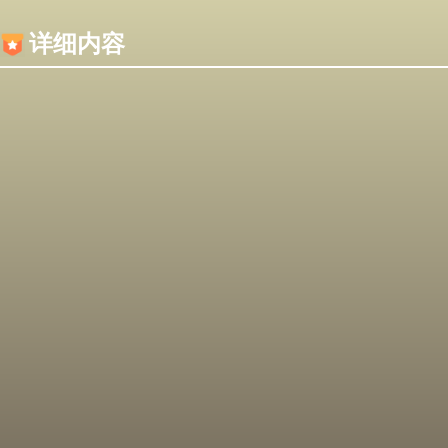
内容加载失败，可能是你的浏览器屏蔽了JS脚本！
详细内容