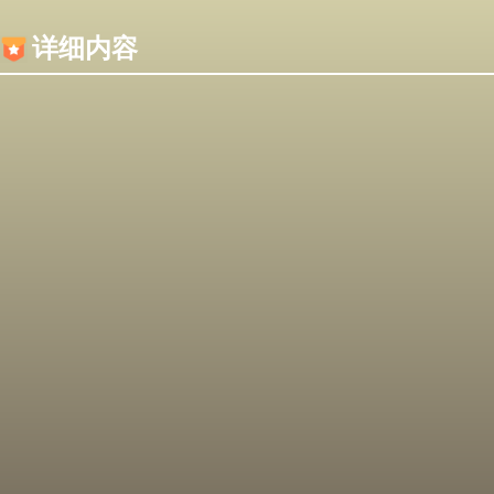
内容加载失败，可能是你的浏览器屏蔽了JS脚本！
详细内容