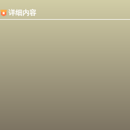
内容加载失败，可能是你的浏览器屏蔽了JS脚本！
详细内容