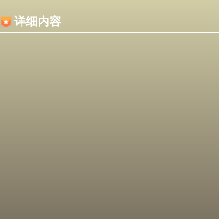
内容加载失败，可能是你的浏览器屏蔽了JS脚本！
详细内容