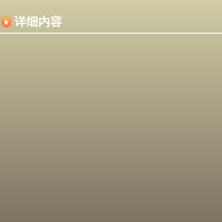
内容加载失败，可能是你的浏览器屏蔽了JS脚本！
详细内容