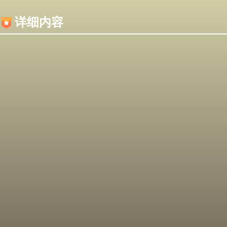
内容加载失败，可能是你的浏览器屏蔽了JS脚本！
详细内容