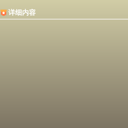
内容加载失败，可能是你的浏览器屏蔽了JS脚本！
详细内容