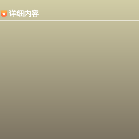
内容加载失败，可能是你的浏览器屏蔽了JS脚本！
详细内容