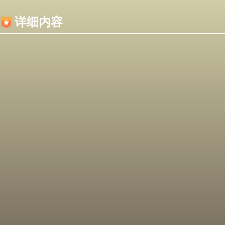
内容加载失败，可能是你的浏览器屏蔽了JS脚本！
详细内容