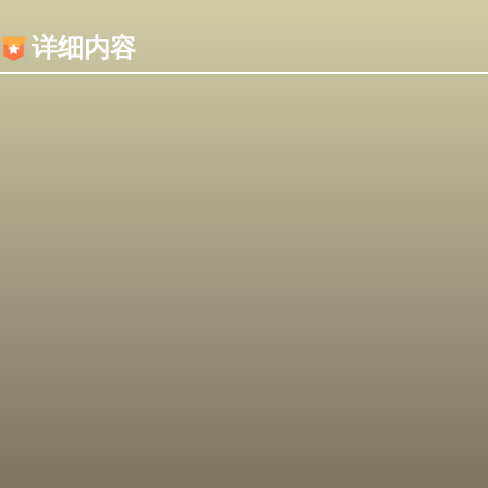
内容加载失败，可能是你的浏览器屏蔽了JS脚本！
详细内容