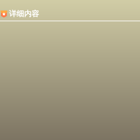
内容加载失败，可能是你的浏览器屏蔽了JS脚本！
详细内容