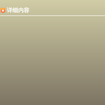
内容加载失败，可能是你的浏览器屏蔽了JS脚本！
详细内容