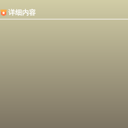
内容加载失败，可能是你的浏览器屏蔽了JS脚本！
详细内容